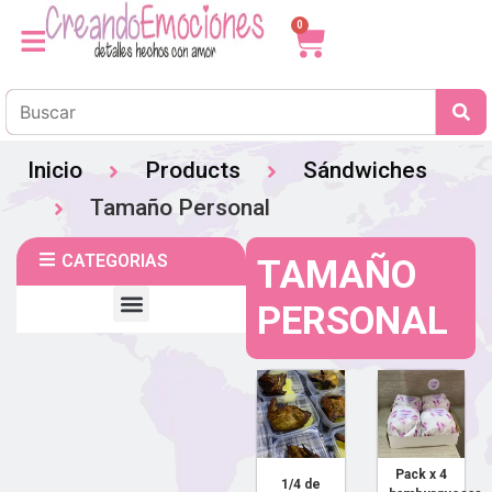
0
Inicio
Products
Sándwiches
Tamaño Personal
CATEGORIAS
TAMAÑO
PERSONAL
Clases de repostería y cocina
Pack x 4
1/4 de