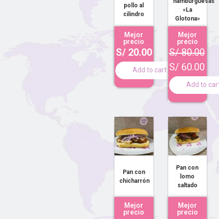
hamburguesas
pollo al
«La
cilindro
Glotona»
Mejor
Mejor
precio
precio
S/
20.00
S/
80.00
S/
60.00
Add to cart
Add to car
Pan con
Pan con
lomo
chicharrón
saltado
Mejor
Mejor
precio
precio