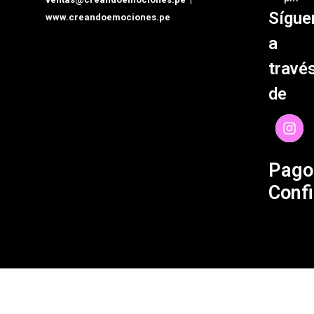
de Env
Sígue
www.creandoemociones.pe
Organi
de Eve
Contá
a
travé
de
Pago
Confi