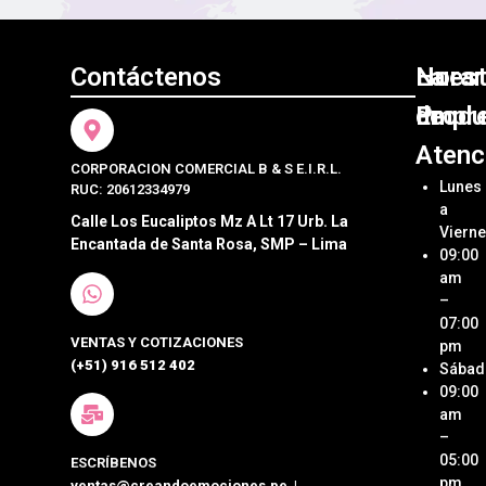
Contáctenos
Nuest
La
Horar
Produ
Empr
de
Atenc
CORPORACION COMERCIAL B & S E.I.R.L.
Bocad
Acerca
Lunes
RUC: 20612334979
Crean
a
Sándw
Emoci
Calle Los Eucaliptos Mz A Lt 17 Urb. La
Viern
Encantada de Santa Rosa, SMP – Lima
09:00
Pastel
Ubica
Nuestr
am
Postre
Tienda
–
07:00
VENTAS Y COTIZACIONES
Cateri
Métod
pm
de Pa
(+51) 916 512 402
Sábad
Box
09:00
Lunch
Términ
am
Condi
–
Detall
05:00
ESCRÍBENOS
person
Políti
pm
ventas@creandoemociones.pe
|