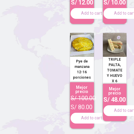
S/
12.00
S/
10.00
Add to cart
Add to car
TRIPLE
Pye de
PALTA,
manzana
TOMATE
12-16
Y HUEVO
porciones
X 6
Mejor
Mejor
precio
precio
S/
100.00
S/
48.00
S/
80.00
Add to car
Add to cart