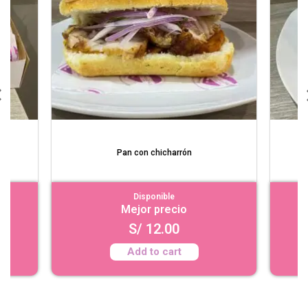
a"
Pan con chicharrón
Disponible
Mejor precio
S/
12.00
Add to cart