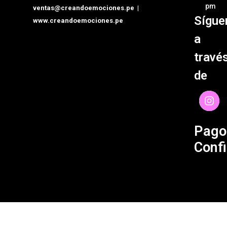
person
Políti
pm
ventas@creandoemociones.pe
|
de Env
Sígue
www.creandoemociones.pe
Organi
de Eve
Contá
a
travé
de
Pago
Confi