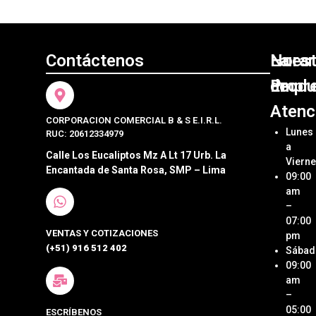
Contáctenos
Nuest
La
Horar
Produ
Empr
de
Atenc
CORPORACION COMERCIAL B & S E.I.R.L.
Bocad
Acerca
Lunes
RUC: 20612334979
Crean
a
Sándw
Emoci
Calle Los Eucaliptos Mz A Lt 17 Urb. La
Viern
Encantada de Santa Rosa, SMP – Lima
09:00
Pastel
Ubica
Nuestr
am
Postre
Tienda
–
07:00
VENTAS Y COTIZACIONES
Cateri
Métod
pm
de Pa
(+51) 916 512 402
Sábad
Box
09:00
Lunch
Términ
am
Condi
–
Detall
05:00
ESCRÍBENOS