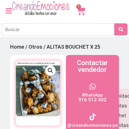
0
Home
/
Otros
/ ALITAS BOUCHET X 25
Contactar
ALITAS
vendedor
BOUCHET
X
25
PRODUCTO
WhatsApp
25 unida
916 512 402
de alitas
bouchet
(piernitas
@creandoemociones.pe