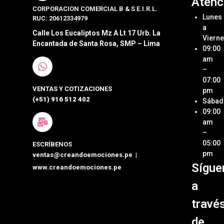
Atenc
CORPORACION COMERCIAL B & S E.I.R.L.
Bocad
Acerca
Lunes
RUC: 20612334979
Crean
a
Sándw
Emoci
Calle Los Eucaliptos Mz A Lt 17 Urb. La
Viern
Encantada de Santa Rosa, SMP – Lima
09:00
Pastel
Ubica
Nuestr
am
Postre
Tienda
–
07:00
VENTAS Y COTIZACIONES
Cateri
Métod
pm
de Pa
(+51) 916 512 402
Sábad
Box
09:00
Lunch
Términ
am
Condi
–
Detall
05:00
ESCRÍBENOS
person
Políti
pm
ventas@creandoemociones.pe
|
de Env
Sígue
www.creandoemociones.pe
Organi
de Eve
Contá
a
travé
de