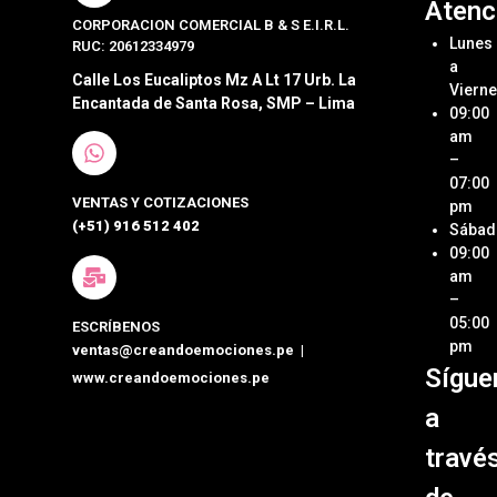
Atenc
CORPORACION COMERCIAL B & S E.I.R.L.
Bocad
Acerca
Lunes
RUC: 20612334979
Crean
a
Sándw
Emoci
Calle Los Eucaliptos Mz A Lt 17 Urb. La
Viern
Encantada de Santa Rosa, SMP – Lima
09:00
Pastel
Ubica
Nuestr
am
Postre
Tienda
–
07:00
VENTAS Y COTIZACIONES
Cateri
Métod
pm
de Pa
(+51) 916 512 402
Sábad
Box
09:00
Lunch
Términ
am
Condi
–
Detall
05:00
ESCRÍBENOS
person
Políti
pm
ventas@creandoemociones.pe
|
de Env
Sígue
www.creandoemociones.pe
Organi
de Eve
Contá
a
travé