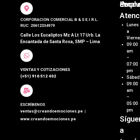
Produ
Empr
de
Atenc
CORPORACION COMERCIAL B & S E.I.R.L.
Bocad
Acerca
Lunes
RUC: 20612334979
Crean
a
Sándw
Emoci
Calle Los Eucaliptos Mz A Lt 17 Urb. La
Viern
Encantada de Santa Rosa, SMP – Lima
09:00
Pastel
Ubica
Nuestr
am
Postre
Tienda
–
07:00
VENTAS Y COTIZACIONES
Cateri
Métod
pm
de Pa
(+51) 916 512 402
Sábad
Box
09:00
Lunch
Términ
am
Condi
–
Detall
05:00
ESCRÍBENOS
person
Políti
pm
ventas@creandoemociones.pe
|
de Env
Sígue
www.creandoemociones.pe
Organi
de Eve
Contá
a