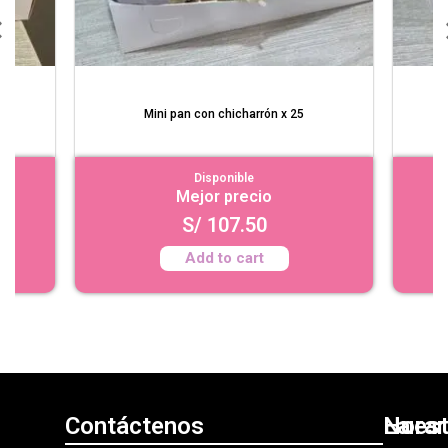
a"
Mini pan con chicharrón x 25
Disponible
Mejor precio
S/
107.50
Add to cart
Contáctenos
Nuest
La
Horar